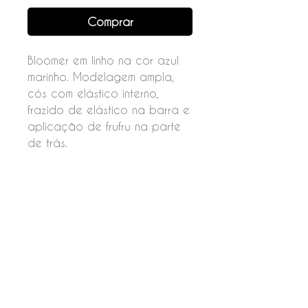
Comprar
Bloomer em linho na cor azul
marinho. Modelagem ampla,
cós com elástico interno,
frazido de elástico na barra e
aplicação de frufru na parte
de trás.
Fechamento por botão na
parte da frente.
Composição
72% viscose
28% linho