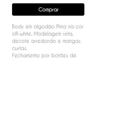
Comprar
Body em algodão Pima na cor
off-white. Modelagem reta,
decote arredondo e mangas
curtas.
Fechamento por botões de
pressão na parte de baixo e
botões nas costas.
Composição
97% Algodão
03% Elastano