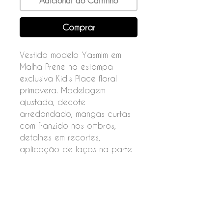
Adicionar ao Carrinho
Comprar
Vestido modelo Yasmim em
Malha Prene na estampa
exclusiva Kid's Place floral
primavera. Modelagem
ajustada, decote
arredondado, mangas curtas
com franzido nos ombros,
detalhes em recortes,
aplicação de laços na parte
da frente e recorte na cintura
com pregas.
Fechamento por botões nas
costas.
Composição