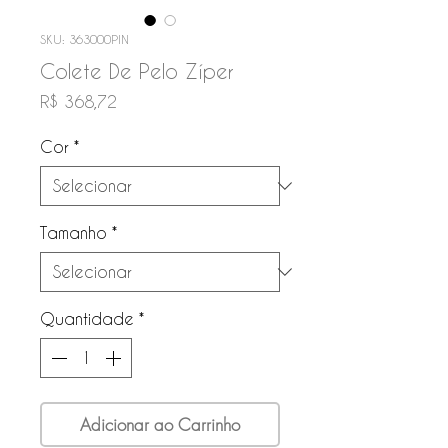
SKU: 363000PIN
Colete De Pelo Zíper
Preço
R$ 368,72
Cor
*
Tamanho
*
Quantidade
*
Adicionar ao Carrinho