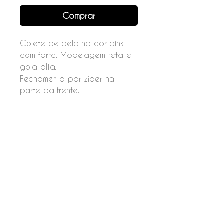
Comprar
Colete de pelo na cor pink
com forro. Modelagem reta e
gola alta.
Fechamento por zíper na
parte da frente.
Composição
100% poliéster
Forro
100% algodão