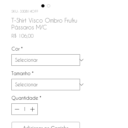
SKU: 330814OFF
T-Shirt Visco Ombro Frufru
Pássaros M/C
Preço
R$ 106,00
Cor
*
Tamanho
*
Quantidade
*