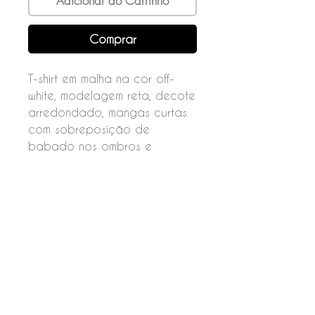
Adicionar ao Carrinho
Comprar
T-shirt em malha na cor off-
white, modelagem reta, decote
arredondado, mangas curtas
com sobreposição de
babado nos ombros e
estampa Kid's Place Pássaros
localizada na lateral da frente.
Composição
93% viscose
7% elastano