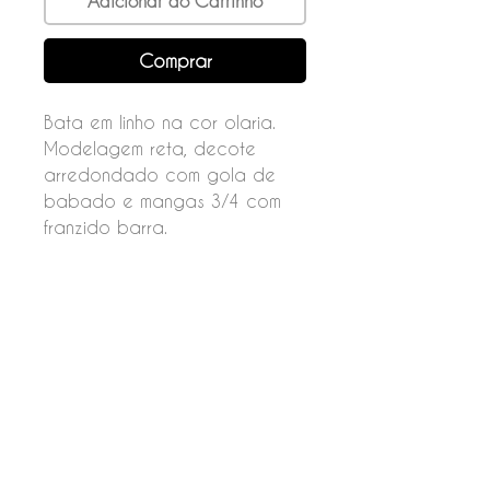
Adicionar ao Carrinho
Comprar
Bata em linho na cor olaria.
Modelagem reta, decote
arredondado com gola de
babado e mangas 3/4 com
franzido barra.
Fechamento por botões nas
costas.
Composição
55% linho
45% viscose