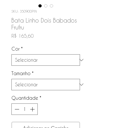
SKU: 350900PIN
Bata Linho Dois Babados
Frufru
Preço
R$ 165,60
Cor
*
Tamanho
*
Quantidade
*