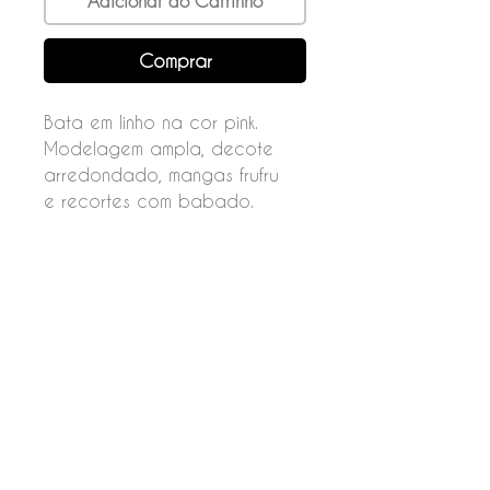
Adicionar ao Carrinho
Comprar
Bata em linho na cor pink.
Modelagem ampla, decote
arredondado, mangas frufru
e recortes com babado.
Fechamento por botões nas
costas.
Composição
55% linho
45% viscose