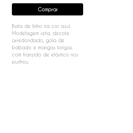
Comprar
Bata de linho na cor azul.
Modelagem reta, decote
arredondado, gola de
babado e mangas longas
com franzido de elástico nos
punhos.
Fechamento por botões nas
costas.
Composição
55% Linho
45% Viscose