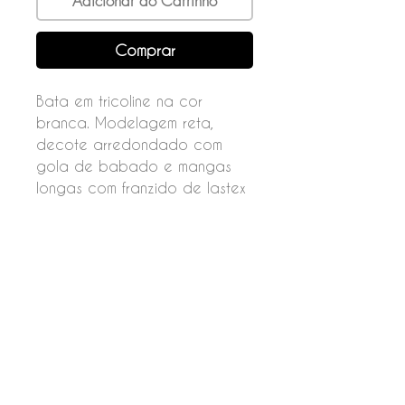
Adicionar ao Carrinho
Comprar
Bata em tricoline na cor
branca. Modelagem reta,
decote arredondado com
gola de babado e mangas
longas com franzido de lastex
na barra.
Fechamento por botões nas
costas.
Composição
100% algodão