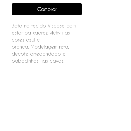
Comprar
Bata no tecido Viscose com
estampa xadrez vichy nas
cores azul e
branca. Modelagem reta,
decote arredondado e
babadinhos nas cavas.
Fechamento por botões nas
costas.
Composição
60% algodão
40% viscose