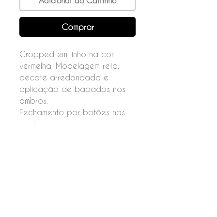
Adicionar ao Carrinho
Comprar
Cropped em linho na cor
vermelha. Modelagem reta,
decote arredondado e
aplicação de babados nos
ombros.
Fechamento por botões nas
costas.
Composição
46%viscose
24% poliéster
20% linho
10% algodão