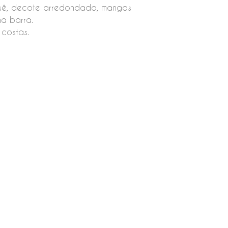
osê, decote arredondado, mangas
na barra.
costas.