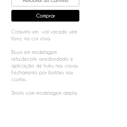
Adicionar ao Carrinho
Comprar
Conjunto em voil vazado sem
forro, na cor rosa.
Blusa em modelagem
reta,decote arredondado e
aplicação de frufru nas cavas.
Fechamento por botões nas
costas.
Shorts com modelagem ampla,
cós com elástico na parte de
trás e franzido de elástico nas
perninhas.
Fechamento por botão na
parte da frente.