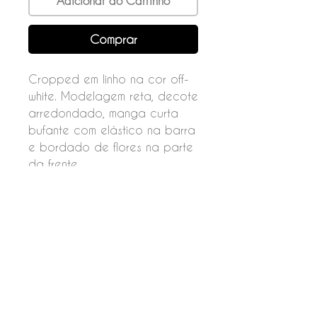
Adicionar ao Carrinho
Comprar
Cropped em linho na cor off-
white. Modelagem reta, decote
arredondado, manga curta
bufante com elástico na barra
e bordado de flores na parte
da frente.
Fechamento por botões nas
costas.
Composição
72% viscose
28% linho