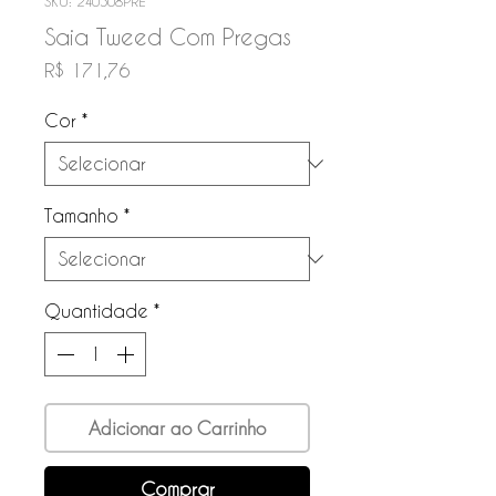
SKU: 240508PRE
Saia Tweed Com Pregas
Preço
R$ 171,76
Cor
*
Tamanho
*
Quantidade
*
Adicionar ao Carrinho
Comprar