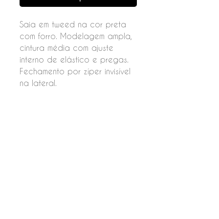
Saia em tweed na cor preta
com forro. Modelagem ampla,
cintura média com ajuste
interno de elástico e pregas.
Fechamento por zíper invisível
na lateral.
Composição
Tec.1
100% Poliéster
Tec.2
100% Poliéster