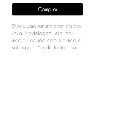
Comprar
Shorts saia em moletom na cor
rosa. Modelagem reta, cós
médio franzido com elástico e
sobreposição de tecido na
parte da frente.
Composição
50% Algodão
50% Poliéster
Feito com carinho por Kids Place © 2026.