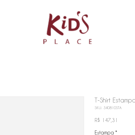
T-Shirt Estamp
SKU: 340810STA
Preço
R$ 147,31
Estampa
*