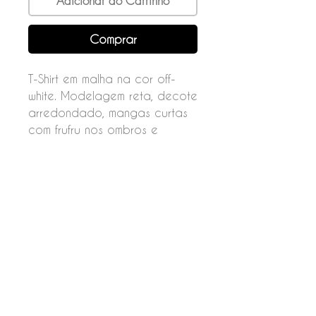
Adicionar ao Carrinho
Comprar
T-Shirt em malha na cor off-
white. Modelagem reta, decote
arredondado, mangas curtas
com frufru nos ombros e
aplicação com strass na parte
da frente.
Composição
93% poliester
07% elastano