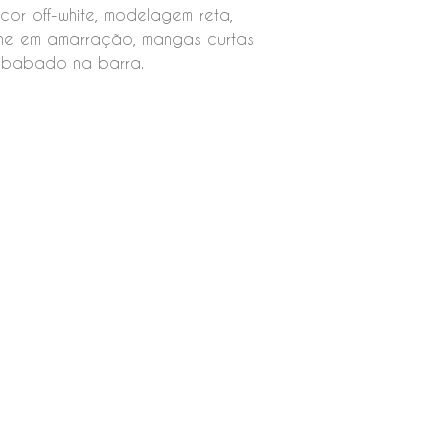
 cor off-white, modelagem reta,
he em amarração, mangas curtas
 babado na barra.