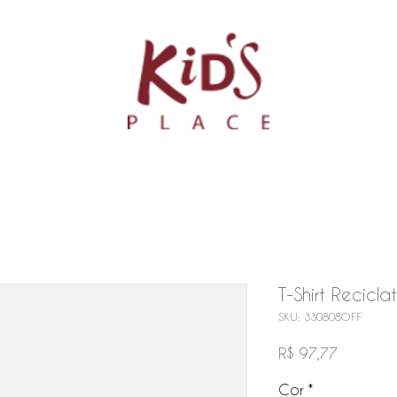
T-Shirt Recicla
SKU: 330808OFF
Preço
R$ 97,77
Cor
*