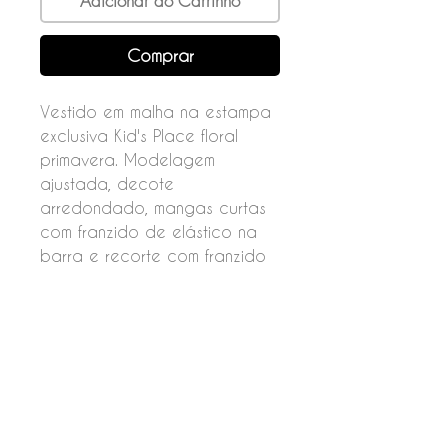
Adicionar ao Carrinho
Comprar
Vestido em malha na estampa
exclusiva Kid's Place floral
primavera. Modelagem
ajustada, decote
arredondado, mangas curtas
com franzido de elástico na
barra e recorte com franzido
na cintura.
Fechamento por botão nas
costas.
Composição
96% poliéster
04% elastano