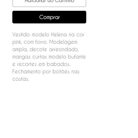
Adicionar ao Carrinho
Comprar
Vestido modelo Helena na cor
pink, com forro. Modelagem
ampla, decote arreondado,
mangas curtas modelo bufante
e recortes em babados.
Fechamento por botões nas
costas.
Composição
55% linho
45% viscose
Forro
100%viscose