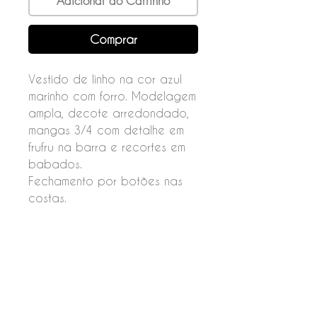
Adicionar ao Carrinho
Comprar
Vestido de linho na cor azul
marinho com forro. Modelagem
ampla, decote arredondado,
mangas 3/4 com detalhe em
frufru na barra e recortes em
babados.
Fechamento por botões nas
costas.
Composição
55% linho
45% viscose
Forro
100% acetato