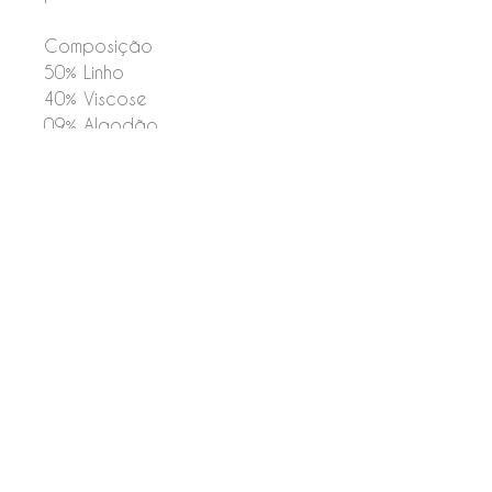
Composição
50% Linho
40% Viscose
09% Algodão
01% Elastano
Forro
100% Algodão
Feito com carinho por Kids Place © 2026.
AMR Confecção Infantil Ltda. - CNPJ:
07.613.865
/0001-72 - Telefone:
(41) 99272-0065