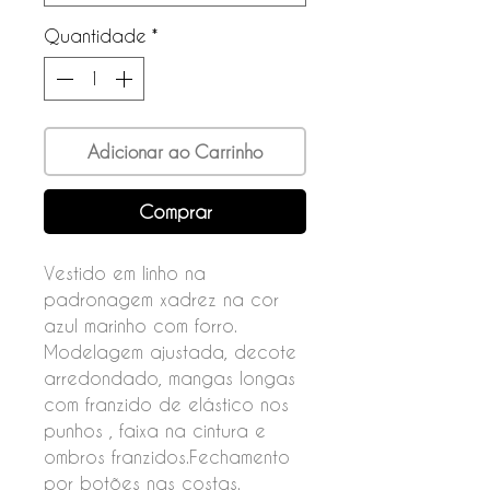
Quantidade
*
Adicionar ao Carrinho
Comprar
Vestido em linho na
padronagem xadrez na cor
azul marinho com forro.
Modelagem ajustada, decote
arredondado, mangas longas
com franzido de elástico nos
punhos , faixa na cintura e
ombros franzidos.Fechamento
por botões nas costas.