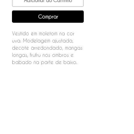
Adicionar ao Carrinho
Comprar
Vestido em moletom na cor
uva. Modelagem ajustada,
decote arredondado, mangas
longas, frufru nos ombros e
babado na parte de baixo.
Fechamento por botão nas
costas.
Composição
50% Algodão
50% Poliéster