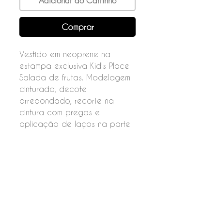
Adicionar ao Carrinho
Comprar
Vestido em neoprene na
estampa exclusiva Kid's Place
Salada de frutas. Modelagem
cinturada, decote
arredondado, recorte na
cintura com pregas e
aplicação de laços na parte
da frente.
Fechamento por botão nas
costas.
Composição
92% Poliéster
08% Elastano