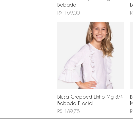
Babado
L
Preço
P
R$ 169,00
R
Visualização rápida
Blusa Cropped Linho Mg 3/4
B
Babado Frontal
M
Preço
P
R$ 189,75
R