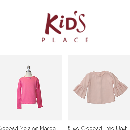
Visualização rápida
Visualização rápida
ropped Moletom Manga
Blusa Cropped Linho Wash