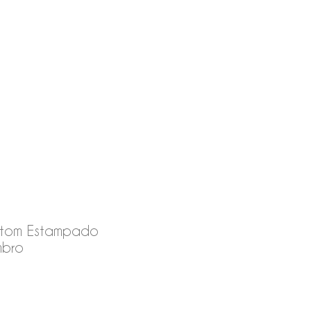
etom Estampado
mbro