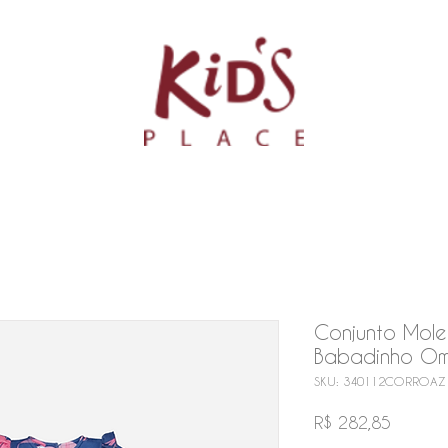
Conjunto Mol
Babadinho O
SKU: 340112CORROAZ
Preço
R$ 282,85