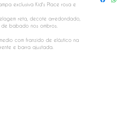
mpa exclusiva Kid's Place rosa e
elagem reta, decote arredondado,
 de babado nos ombros.
medio com franzido de elástico na
frente e barra ajustada.