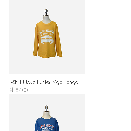
T-Shirt Wave Hunter Mga Longa
Preço
R$ 87,00