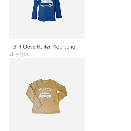
T-Shirt Wave Hunter Mga Long
Preço
R$ 87,00